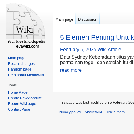
Main page
Discussion
5 Elemen Penting Untuk
evawiki.com
February 5, 2025
Wiki Article
Data Sydney Keberadaan situs yan
Main page
permainan togel. dan setelah itu di
Recent changes
Random page
read more
Help about MediaWiki
Tools
Home Page
Create New Account
This page was last modified on 5 February 202
Report Wiki page
Contact Page
Privacy policy
About Wiki
Disclaimers